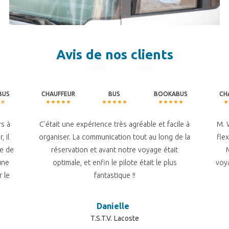
Avis de nos clients
BUS
CHAUFFEUR
BUS
BOOKABUS
CH
rs à
C'était une expérience très agréable et facile à
M. 
 il
organiser. La communication tout au long de la
fle
ge de
réservation et avant notre voyage était
une
optimale, et enfin le pilote était le plus
voya
 le
fantastique !!
Danielle
T.S.T.V. Lacoste