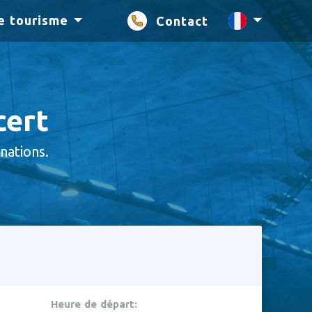
e tourisme
Contact
fr
cert
nations.
Heure de départ: