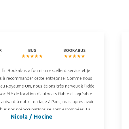
R
BUS
BOOKABUS
 fin Bookabus a fourni un excellent service et je
pas à recommander cette entreprise! Comme nous
u Royaume-Uni, nous étions très nerveux à l'idée
société de location d'autocars fiable et agréable
s arrivant à notre mariage à Paris, mais après avoir
bus nos préoccupations se sont estompées. La
Nicola / Hocine
vec l'agent de voyages était superbe - la réponse
que nous avions était très rapide même en dehors