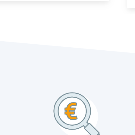
ravail, l'agent a rassemblé toutes les informations
s'est assuré que le service était livré. Pendant les
 location d'autocars, nous avons reçu des mises à
es qui ont soulagé toutes les préoccupations que
s bus étaient très propres et en très bon état. Les
étaient sympathiques, très commodes et bien
ris (une partie de la location d'autocar comprenait
s de Paris après notre cérémonie de mariage et
avant la réception du soir).